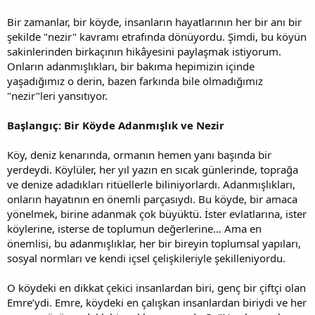
Bir zamanlar, bir köyde, insanların hayatlarının her bir anı bir
şekilde "nezir" kavramı etrafında dönüyordu. Şimdi, bu köyün
sakinlerinden birkaçının hikâyesini paylaşmak istiyorum.
Onların adanmışlıkları, bir bakıma hepimizin içinde
yaşadığımız o derin, bazen farkında bile olmadığımız
"nezir"leri yansıtıyor.
Başlangıç: Bir Köyde Adanmışlık ve Nezir
Köy, deniz kenarında, ormanın hemen yanı başında bir
yerdeydi. Köylüler, her yıl yazın en sıcak günlerinde, toprağa
ve denize adadıkları ritüellerle biliniyorlardı. Adanmışlıkları,
onların hayatının en önemli parçasıydı. Bu köyde, bir amaca
yönelmek, birine adanmak çok büyüktü. İster evlatlarına, ister
köylerine, isterse de toplumun değerlerine… Ama en
önemlisi, bu adanmışlıklar, her bir bireyin toplumsal yapıları,
sosyal normları ve kendi içsel çelişkileriyle şekilleniyordu.
O köydeki en dikkat çekici insanlardan biri, genç bir çiftçi olan
Emre’ydi. Emre, köydeki en çalışkan insanlardan biriydi ve her