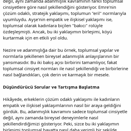
değil, aynı zamanda adanmışlık kavramının farklı toplumsal
cinsiyetlere göre nasıl şekillendiğini gösteriyor. Emre'nin
çözüm odaklı, stratejik yaklaşımı, toplumun "eril" normlarıyla
uyumluydu. Ayşe'nin empatik ve ilişkisel yaklaşımı ise,
toplumsal olarak kadınlara biçilen "bakıcı" rolüyle
özdeşleşmişti. Ancak, bu iki yaklaşımın birleşimi, köyü
kurtarmak için en etkili yol oldu.
Nezire ve adanmışlığa dair bu örnek, toplumsal yapılar ve
normlarla şekillenen bireysel adanmışlık anlayışlarının bir
yansımasıdır. Bu iki bakış açısı birbirini tamamlıyor, fakat
toplumsal cinsiyet normları ile nasıl şekillendiği ve birbirlerine
nasıl bağlandıkları, çok derin ve karmaşık bir mesele.
Düşündürücü Sorular ve Tartışma Başlatma
Hikâyede, erkeklerin çözüm odaklı yaklaşımı ile kadınların
empatik ve ilişkisel yaklaşımlarının nasıl bir araya geldiğini
gördük. Bu, adanmışlık kavramını sadece toplumsal cinsiyetle
değil, aynı zamanda bireysel deneyimlerle nasıl
şekillendirdiğimizi gösteriyor. Peki, sizce bu iki yaklaşımın
birleşimi toplumsal hayatta nasıl daha verimli bir şekilde