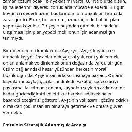
zaman çözüm odaklı bir yaklaşımı vardı. O, "Ne olursa olsun,
işi hallederim" diyerek, zorluklarla mücadele ederdi. Bir gün
köyün en değerli üzüm bağlarından biri büyük bir fırtınada
zarar gördü. Emre, bu sorunu çözmek için derhal bir plan
yapmaya koyuldu. Bir şeyin peşinden gitmek, bir hedefin
ulaşılması için plan yapabilmek, onun için adanmışlığın
tanımıydı.
Bir diğer önemli karakter ise Ayşe’ydi. Ayşe, köydeki en
empatik kişiydi. İnsanların duygusal yüklerini yüklenmek,
onları anlamak ve dinlemek onun doğasında vardı. Bir gün,
üzüm bağlarındaki hasar yüzünden herkesin morali
bozulduğunda, Ayşe insanlarla konuşmaya başladı. Onların
kaygılarını paylaştı, acılarını dinledi. Fakat o, sadece acıyı
paylaşmakla kalmadı; onlara, kaybolan şeylerin ardından ne
kadar güçlendiğimizi ve birlikte hareket edersek neler
başarabileceğimizi gösterdi. Ayşe’nin yaklaşımı, çözüm odaklı
olmaktan çok, insanları bir araya getirmek ve onlara güven
vermekti.
Emre'nin Stratejik Adanmışlık Arayışı