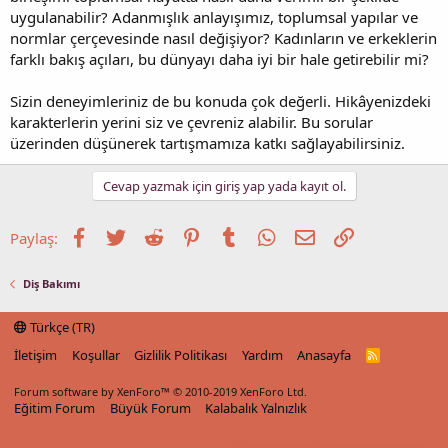
uygulanabilir? Adanmışlık anlayışımız, toplumsal yapılar ve
normlar çerçevesinde nasıl değişiyor? Kadınların ve erkeklerin
farklı bakış açıları, bu dünyayı daha iyi bir hale getirebilir mi?
Sizin deneyimleriniz de bu konuda çok değerli. Hikâyenizdeki
karakterlerin yerini siz ve çevreniz alabilir. Bu sorular
üzerinden düşünerek tartışmamıza katkı sağlayabilirsiniz.
Cevap yazmak için giriş yap yada kayıt ol.
Facebook
Twitter
Reddit
Pinterest
Tumblr
WhatsApp
E-posta
Link
Paylaş:
Diş Bakımı
Türkçe (TR)
İletişim
Koşullar
Gizlilik Politikası
Yardım
Anasayfa
R
S
S
Forum software by XenForo™
© 2010-2019 XenForo Ltd.
Eğitim Forum
Büyük Forum
Kalabalık Yalnızlık