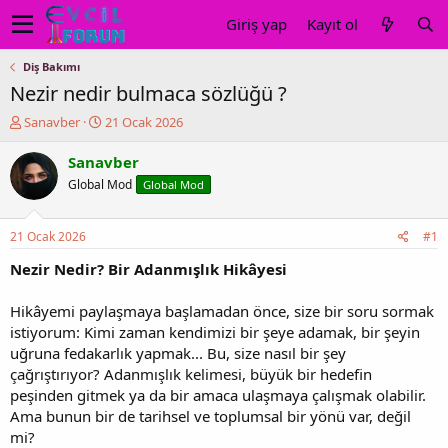
Giriş yap
Kayıt ol
Diş Bakımı
Nezir nedir bulmaca sözlüğü ?
K
B
Sanavber
21 Ocak 2026
o
a
n
ş
Sanavber
u
l
Global Mod
Global Mod
y
a
u
n
b
g
21 Ocak 2026
#1
a
ı
ş
ç
Nezir Nedir? Bir Adanmışlık Hikâyesi
l
t
a
a
Hikâyemi paylaşmaya başlamadan önce, size bir soru sormak
t
r
istiyorum: Kimi zaman kendimizi bir şeye adamak, bir şeyin
a
i
uğruna fedakarlık yapmak... Bu, size nasıl bir şey
n
h
çağrıştırıyor? Adanmışlık kelimesi, büyük bir hedefin
i
peşinden gitmek ya da bir amaca ulaşmaya çalışmak olabilir.
Ama bunun bir de tarihsel ve toplumsal bir yönü var, değil
mi?