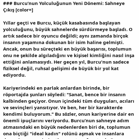
###
Burcu’nun Yolculuğunun Yeni Dönemi: Sahneye
Çıkış
[color=]
Yıllar geçti ve Burcu, küçük kasabasında başlayan
yolculuğunu, büyük sahnelerde sürdürmeye başladı. O
artık sadece bir oyuncu değildi; aynı zamanda birçok
insanın yaşamına dokunan bir isim haline gelmişti.
Ancak, onun bu süreçteki en büyük başarısı, toplumun
onu ne şekilde algıladığını ve kişisel kimliğini nasıl inşa
ettiğini anlamasıydı. Her geçen yıl, Burcu'nun sadece
fiziksel değil, ruhsal gelişimi de büyük bir yol kat
ediyordu.
Kariyerindeki en parlak anlardan birinde, bir
röportajda şunları söyledi: "Sanat, bence bir insanın
kalbinden geçiyor. Onun içindeki tüm duyguları, acıları
ve sevinçleri yansıtıyor. Ve ben, her bir karakterde
kendimi buluyorum." Bu sözler, onun kariyerine dair en
önemli ipuçlarını veriyordu. Burcu’nun sahneye adım
atmasındaki en büyük nedenlerden biri de, toplumun
ona biçtiği "ideal kadın" rolünü aşmak ve insanlara