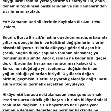
duygularını samimiyetle yansıtma fırsatıydı. Bu, onun
dönemin toplumsal baskılarından ve sınırlamalarından
sıyrılmasını sağladı.
###
Zamanın Derinliklerinde Kaybolan Bir Anı: 1990
[color=]
Bugün, Burcu Biricik’in adını duyduğumuzda, arkasında
yılların, deneyimlerin ve kültürel değişimlerin izlerini
hissedebiliyoruz. 1990’da dünyaya gözlerini açan bir
çocuk, bugün dünya çapında tanınan bir sanatçıya
dönüşmüş durumda. Ancak, zaman ne kadar hızlı geçse
de, o ilk adımlar her zaman unutulmaz kalacaktır.
Burcu’nun doğduğu yıl, toplumsal değişimlerin en
yoğun olduğu yıllardan biriydi. O yıllarda doğan
birinin, geçmişin izlerini taşıyarak geleceğe doğru nasıl
adım attığını görmek gerçekten büyüleyici.
Hikâyemizi burada noktalamadan önce şunu sormak
isterim: Burcu Biricik gibi başarılı birinin hikâyesindeki
toplumsal değişim, sizin hayatınıza nasıl yansıyor?
Zamanla değişen değerler ve normlar hakkında ne