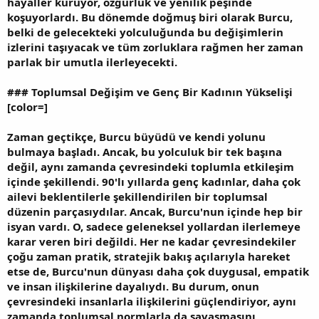
hayaller kuruyor, özgürlük ve yenilik peşinde
koşuyorlardı. Bu dönemde doğmuş biri olarak Burcu,
belki de gelecekteki yolculuğunda bu değişimlerin
izlerini taşıyacak ve tüm zorluklara rağmen her zaman
parlak bir umutla ilerleyecekti.
###
Toplumsal Değişim ve Genç Bir Kadının Yükselişi
[color=]
Zaman geçtikçe, Burcu büyüdü ve kendi yolunu
bulmaya başladı. Ancak, bu yolculuk bir tek başına
değil, aynı zamanda çevresindeki toplumla etkileşim
içinde şekillendi. 90'lı yıllarda genç kadınlar, daha çok
ailevi beklentilerle şekillendirilen bir toplumsal
düzenin parçasıydılar. Ancak, Burcu'nun içinde hep bir
isyan vardı. O, sadece geleneksel yollardan ilerlemeye
karar veren biri değildi. Her ne kadar çevresindekiler
çoğu zaman pratik, stratejik bakış açılarıyla hareket
etse de, Burcu'nun dünyası daha çok duygusal, empatik
ve insan ilişkilerine dayalıydı. Bu durum, onun
çevresindeki insanlarla ilişkilerini güçlendiriyor, aynı
zamanda toplumsal normlarla da savaşmasını