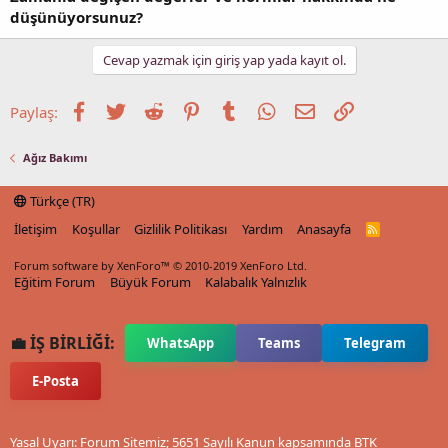
düşünüyorsunuz?
Cevap yazmak için giriş yap yada kayıt ol.
Facebook
Twitter
Reddit
Pinterest
Tumblr
WhatsApp
E-posta
Link
Paylaş:
Ağız Bakımı
Türkçe (TR)
İletişim
Koşullar
Gizlilik Politikası
Yardım
Anasayfa
R
S
S
Forum software by XenForo™
© 2010-2019 XenForo Ltd.
Eğitim Forum
Büyük Forum
Kalabalık Yalnızlık
💼 İŞ BİRLİĞİ:
WhatsApp
Teams
Telegram
E-Posta
Yasal Uyarı: Forum Sitemiz; 5651 Sayılı Kanun kapsamında BTK