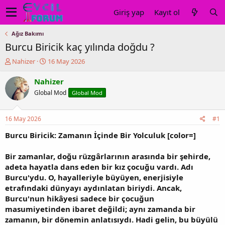
Giriş yap
Kayıt ol
Ağız Bakımı
Burcu Biricik kaç yılında doğdu ?
K
B
Nahizer
16 May 2026
o
a
n
ş
Nahizer
u
l
Global Mod
Global Mod
y
a
u
n
b
g
16 May 2026
#1
a
ı
ş
ç
Burcu Biricik: Zamanın İçinde Bir Yolculuk
[color=]
l
t
a
a
Bir zamanlar, doğu rüzgârlarının arasında bir şehirde,
t
r
adeta hayatla dans eden bir kız çocuğu vardı. Adı
a
i
Burcu'ydu. O, hayalleriyle büyüyen, enerjisiyle
n
h
etrafındaki dünyayı aydınlatan biriydi. Ancak,
i
Burcu'nun hikâyesi sadece bir çocuğun
masumiyetinden ibaret değildi; aynı zamanda bir
zamanın, bir dönemin anlatısıydı. Hadi gelin, bu büyülü